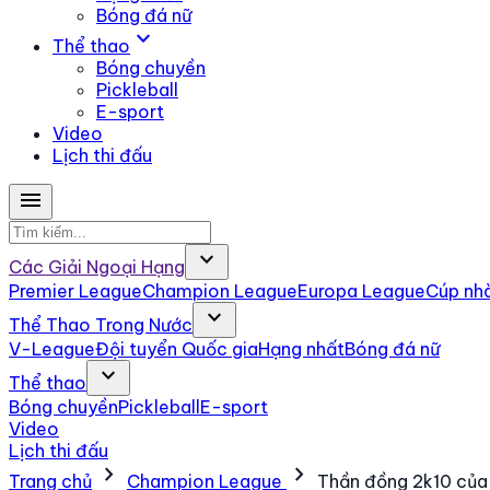
Bóng đá nữ
expand_more
Thể thao
Bóng chuyền
Pickleball
E-sport
Video
Lịch thi đấu
menu
expand_more
Các Giải Ngoại Hạng
Premier League
Champion League
Europa League
Cúp nh
expand_more
Thể Thao Trong Nước
V-League
Đội tuyển Quốc gia
Hạng nhất
Bóng đá nữ
expand_more
Thể thao
Bóng chuyền
Pickleball
E-sport
Video
Lịch thi đấu
chevron_right
chevron_right
Trang chủ
Champion League
Thần đồng 2k10 của 