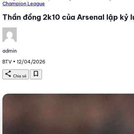
Champion League
Thần đồng 2k10 của Arsenal lập kỷ l
admin
BTV • 12/04/2026
share
bookmark
Chia sẻ