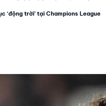
ục ‘động trời’ tại Champions League