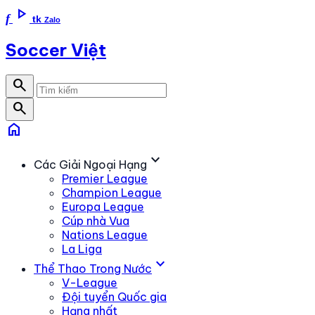
play_arrow
f
tk
Zalo
Soccer Việt
search
search
home
expand_more
Các Giải Ngoại Hạng
Premier League
Champion League
Europa League
Cúp nhà Vua
Nations League
La Liga
expand_more
Thể Thao Trong Nước
V-League
Đội tuyển Quốc gia
Hạng nhất