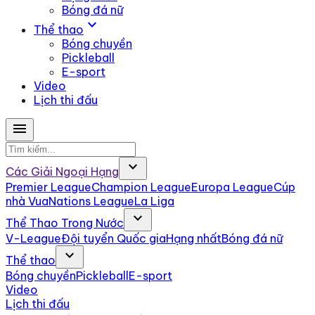
Bóng đá nữ
expand_more
Thể thao
Bóng chuyền
Pickleball
E-sport
Video
Lịch thi đấu
menu
expand_more
Các Giải Ngoại Hạng
Premier League
Champion League
Europa League
Cúp
nhà Vua
Nations League
La Liga
expand_more
Thể Thao Trong Nước
V-League
Đội tuyển Quốc gia
Hạng nhất
Bóng đá nữ
expand_more
Thể thao
Bóng chuyền
Pickleball
E-sport
Video
Lịch thi đấu