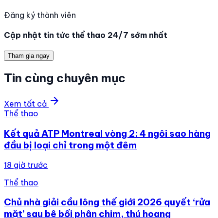
Đăng ký thành viên
Cập nhật tin tức thể thao 24/7 sớm nhất
Tham gia ngay
Tin cùng chuyên mục
arrow_forward
Xem tất cả
Thể thao
Kết quả ATP Montreal vòng 2: 4 ngôi sao hàng
đầu bị loại chỉ trong một đêm
18 giờ trước
Thể thao
Chủ nhà giải cầu lông thế giới 2026 quyết ‘rửa
mặt’ sau bê bối phân chim, thú hoang