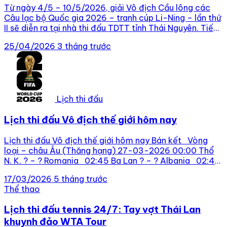
Từ ngày 4/5 – 10/5/2026, giải Vô địch Cầu lông các
Câu lạc bộ Quốc gia 2026 – tranh cúp Li-Ning – lần thứ
II sẽ diễn ra tại nhà thi đấu TDTT tỉnh Thái Nguyên. Tiếp
nối thành công của mùa giải trước đó, giải đấu hứa hẹn
25/04/2026
3 tháng trước
những màn tranh tài bùng nổ […]
Lịch thi đấu
Lịch thi đấu Vô địch thế giới hôm nay
Lịch thi đấu Vô địch thế giới hôm nay Bán kết Vòng
loại – châu Âu (Thăng hạng) 27-03-2026 00:00 Thổ
N. K. ? – ? Romania 02:45 Ba Lan ? – ? Albania 02:45
Ukraine ? – ? Thụy Điển 02:45 Cộng hòa Séc ? – ?
17/03/2026
5 tháng trước
Ireland 02:45 […]
Thể thao
Lịch thi đấu tennis 24/7: Tay vợt Thái Lan
khuynh đảo WTA Tour