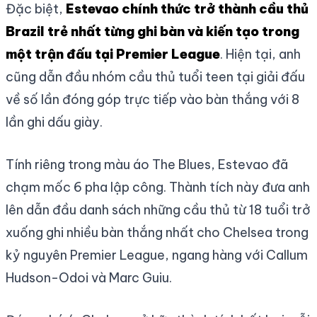
Đặc biệt,
Estevao chính thức trở thành cầu thủ
Brazil trẻ nhất từng ghi bàn và kiến tạo trong
một trận đấu tại Premier League
. Hiện tại, anh
cũng dẫn đầu nhóm cầu thủ tuổi teen tại giải đấu
về số lần đóng góp trực tiếp vào bàn thắng với 8
lần ghi dấu giày.
Tính riêng trong màu áo The Blues, Estevao đã
chạm mốc 6 pha lập công. Thành tích này đưa anh
lên dẫn đầu danh sách những cầu thủ từ 18 tuổi trở
xuống ghi nhiều bàn thắng nhất cho Chelsea trong
kỷ nguyên Premier League, ngang hàng với Callum
Hudson-Odoi và Marc Guiu.