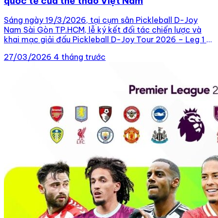
quốc tế của thể thao Việt Nam
Sáng ngày 19/3/2026, tại cụm sân Pickleball D-Joy
Nam Sài Gòn TP.HCM, lễ ký kết đối tác chiến lược và
khai mạc giải đấu Pickleball D-Joy Tour 2026 – Leg 1 –
Petrolimex Cup đã chính thức diễn ra. Sự đồng hành của
27/03/2026
4 tháng trước
các đối tác và nhà tài trợ không chỉ dừng lại ở […]