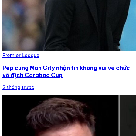
Premier League
Pep cùng Man City nhận tin không vui về chức
vô địch Carabao Cup
2 tháng trước