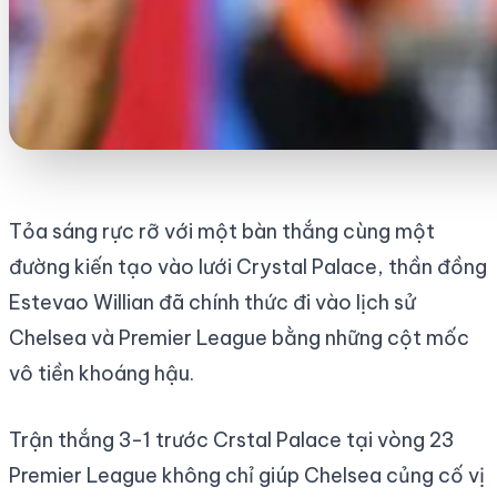
Tỏa sáng rực rỡ với một bàn thắng cùng một
đường kiến tạo vào lưới Crystal Palace, thần đồng
Estevao Willian đã chính thức đi vào lịch sử
Chelsea và Premier League bằng những cột mốc
vô tiền khoáng hậu.
Trận thắng 3-1 trước Crstal Palace tại vòng 23
Premier League không chỉ giúp Chelsea củng cố vị