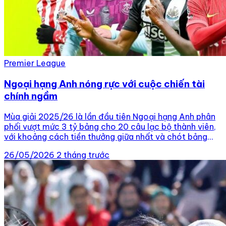
Premier League
Ngoại hạng Anh nóng rực với cuộc chiến tài
chính ngầm
Mùa giải 2025/26 là lần đầu tiên Ngoại hạng Anh phân
phối vượt mức 3 tỷ bảng cho 20 câu lạc bộ thành viên,
với khoảng cách tiền thưởng giữa nhất và chót bảng
ngày càng được kéo rộng. Chức vô địch Premier
26/05/2026
2 tháng trước
League sau hơn hai thập kỷ của Arsenal không chỉ
mang lại […]