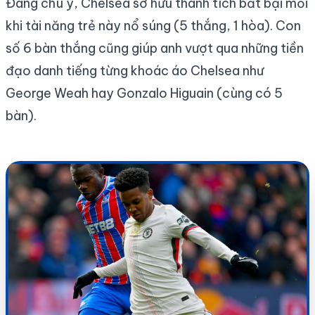
Đáng chú ý, Chelsea sở hữu thành tích bất bại mỗi
khi tài năng trẻ này nổ súng (5 thắng, 1 hòa). Con
số 6 bàn thắng cũng giúp anh vượt qua những tiền
đạo danh tiếng từng khoác áo Chelsea như
George Weah hay Gonzalo Higuain (cùng có 5
bàn).