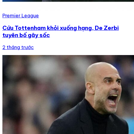
Premier League
Cứu Tottenham khỏi xuống hạng, De Zerbi
tuyên bố gây sốc
2 tháng trước