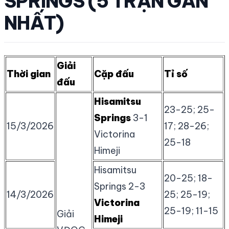
SPRINGS (5 TRẬN GẦN
NHẤT)
Giải
Thời gian
Cặp đấu
Tỉ số
đấu
Hisamitsu
23-25; 25-
Springs
3-1
15/3/2026
17; 28-26;
Victorina
25-18
Himeji
Hisamitsu
20-25; 18-
Springs 2-3
14/3/2026
25; 25-19;
Victorina
25-19; 11-15
Giải
Himeji