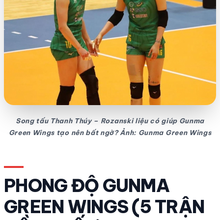
Song tấu Thanh Thúy – Rozanski liệu có giúp Gunma
Green Wings tạo nên bất ngờ? Ảnh: Gunma Green Wings
PHONG ĐỘ GUNMA
GREEN WINGS (5 TRẬN