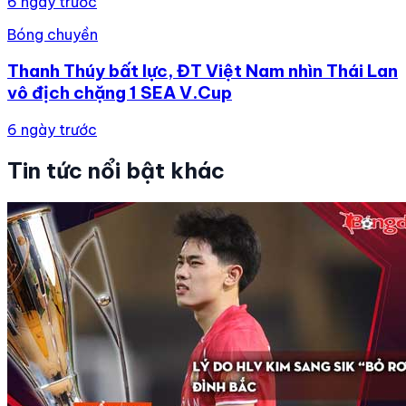
6 ngày trước
Bóng chuyền
Thanh Thúy bất lực, ĐT Việt Nam nhìn Thái Lan
vô địch chặng 1 SEA V.Cup
6 ngày trước
Tin tức nổi bật khác