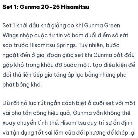
Set 1: Gunma 20-25 Hisamitsu
Set 1 khởi đầu khá giằng co khi Gunma Green
Wings nhập cuộc tự tin và bám đuổi điểm số sát
sao trước Hisamitsu Springs. Tuy nhiên, bước
ngoặt đến ở giai đoạn giữa set khi Gunma bắt đầu
gặp khó trong khâu đỡ bước một, tạo điều kiện để
đối thủ liên tiếp gia tăng áp lực bằng những pha
phát bóng khó.
Dù rất nỗ lực rút ngắn cách biệt ở cuối set với một
vài pha tấn công hiệu quả, Gunma vẫn không thể
xoay chuyển tình thế. Hisamitsu duy trì sự ổn định
và tận dụng tốt sai lầm của đối phương để khép lại