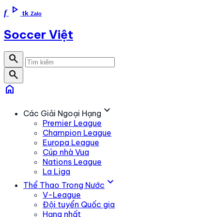
play_arrow
f
tk
Zalo
Soccer Việt
search
search
home
expand_more
Các Giải Ngoại Hạng
Premier League
Champion League
Europa League
Cúp nhà Vua
Nations League
La Liga
expand_more
Thể Thao Trong Nước
V-League
Đội tuyển Quốc gia
Hạng nhất