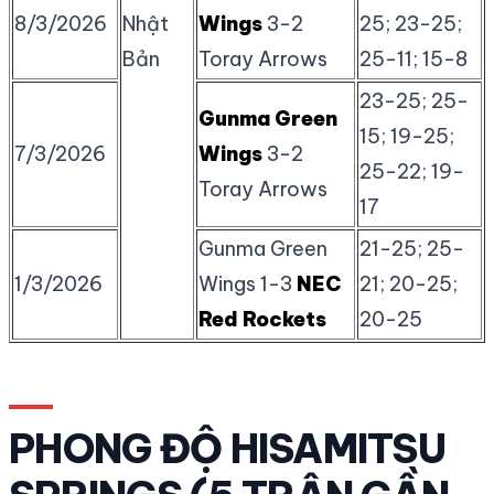
8/3/2026
Nhật
Wings
3-2
25; 23-25;
Bản
Toray Arrows
25-11; 15-8
23-25; 25-
Gunma Green
15; 19-25;
7/3/2026
Wings
3-2
25-22; 19-
Toray Arrows
17
Gunma Green
21-25; 25-
1/3/2026
Wings 1-3
NEC
21; 20-25;
Red Rockets
20-25
PHONG ĐỘ HISAMITSU