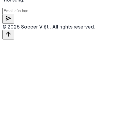
send
© 2026
Soccer Việt
. All rights reserved.
arrow_upward