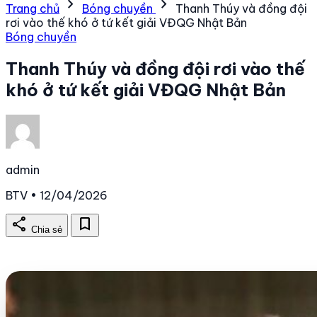
chevron_right
chevron_right
Trang chủ
Bóng chuyền
Thanh Thúy và đồng đội
rơi vào thế khó ở tứ kết giải VĐQG Nhật Bản
Bóng chuyền
Thanh Thúy và đồng đội rơi vào thế
khó ở tứ kết giải VĐQG Nhật Bản
admin
BTV • 12/04/2026
share
bookmark
Chia sẻ