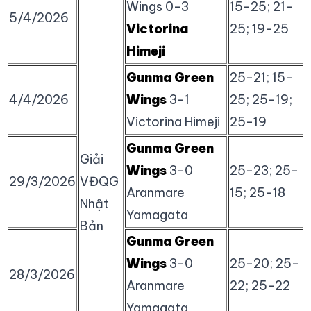
Wings 0-3
15-25; 21-
5/4/2026
Victorina
25; 19-25
Himeji
Gunma Green
25-21; 15-
4/4/2026
Wings
3-1
25; 25-19;
Victorina Himeji
25-19
Gunma Green
Giải
Wings
3-0
25-23; 25-
29/3/2026
VĐQG
Aranmare
15; 25-18
Nhật
Yamagata
Bản
Gunma Green
Wings
3-0
25-20; 25-
28/3/2026
Aranmare
22; 25-22
Yamagata