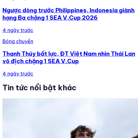
Ngược dòng trước Philippines, Indonesia giành
hạng Ba chặng 1 SEA V.Cup 2026
4 ngày trước
Bóng chuyền
Thanh Thúy bất lực, ĐT Việt Nam nhìn Thái Lan
vô địch chặng 1 SEA V.Cup
4 ngày trước
Tin tức nổi bật khác