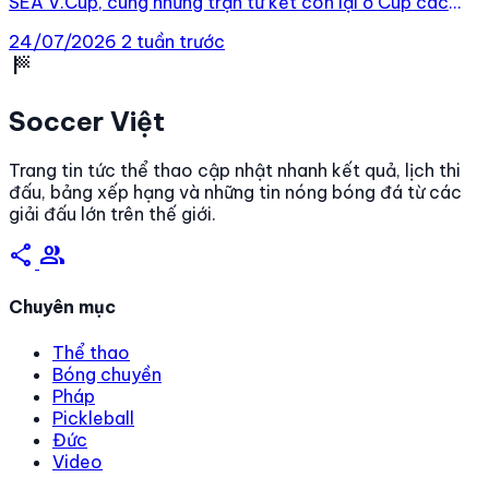
SEA V.Cup, cùng những trận tứ kết còn lại ở Cúp các
CLB trẻ toàn quốc 2026. Nội dung chính Link xem trực
24/07/2026
2 tuần trước
tiếp chặng 2 SEA V.Cup 2026 – Vòng bảng […]
sports_score
Soccer Việt
Trang tin tức thể thao cập nhật nhanh kết quả, lịch thi
đấu, bảng xếp hạng và những tin nóng bóng đá từ các
giải đấu lớn trên thế giới.
share
group
Chuyên mục
Thể thao
Bóng chuyền
Pháp
Pickleball
Đức
Video