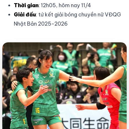
Thời gian
: 12h05, hôm nay 11/4
Giải đấu
: tứ kết giải bóng chuyền nữ VĐQG
Nhật Bản 2025-2026