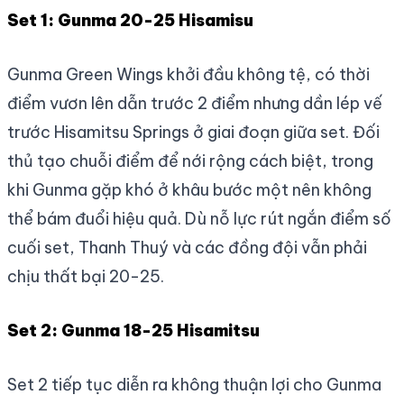
Set 1: Gunma 20-25 Hisamisu
Gunma Green Wings khởi đầu không tệ, có thời
điểm vươn lên dẫn trước 2 điểm nhưng dần lép vế
trước Hisamitsu Springs ở giai đoạn giữa set. Đối
thủ tạo chuỗi điểm để nới rộng cách biệt, trong
khi Gunma gặp khó ở khâu bước một nên không
thể bám đuổi hiệu quả. Dù nỗ lực rút ngắn điểm số
cuối set, Thanh Thuý và các đồng đội vẫn phải
chịu thất bại 20-25.
Set 2: Gunma 18-25 Hisamitsu
Set 2 tiếp tục diễn ra không thuận lợi cho Gunma