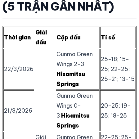
(5 TRẬN GẦN NHẤT)
Giải
Thời gian
Cặp đấu
Tỉ số
đấu
Gunma Green
25-18; 15-
Wings 2-3
22/3/2026
25; 22-25;
Hisamitsu
25-21; 13-15
Springs
Gunma Green
Wings 0-
20-25; 19-
21/3/2026
3
Hisamitsu
25; 18-25
Springs
Giải
Gunma Green
22-25; 25-