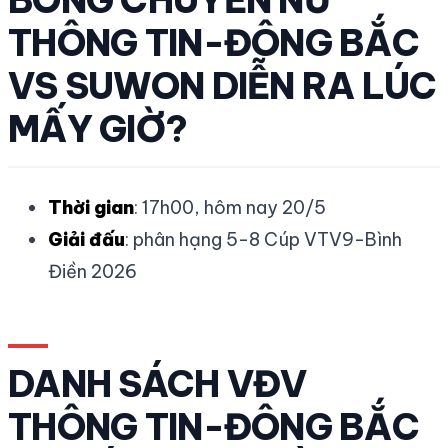
THÔNG TIN-ĐÔNG BẮC
VS SUWON DIỄN RA LÚC
MẤY GIỜ?
Thời gian
: 17h00, hôm nay 20/5
Giải đấu
: phân hạng 5-8 Cúp VTV9-Bình
Điền 2026
DANH SÁCH VĐV
THÔNG TIN-ĐÔNG BẮC