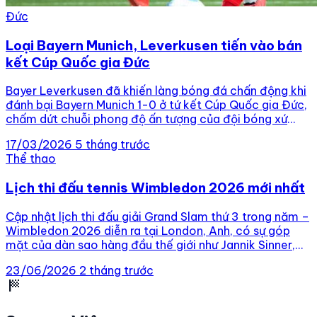
Đức
Loại Bayern Munich, Leverkusen tiến vào bán
kết Cúp Quốc gia Đức
Bayer Leverkusen đã khiến làng bóng đá chấn động khi
đánh bại Bayern Munich 1-0 ở tứ kết Cúp Quốc gia Đức,
chấm dứt chuỗi phong độ ấn tượng của đội bóng xứ
Bavaria. Bayern Munich bước vào tứ kết Cúp Quốc gia
17/03/2026
5 tháng trước
Đức với phong độ ấn tượng, bất bại 8 trận liên tiếp […]
Thể thao
Lịch thi đấu tennis Wimbledon 2026 mới nhất
Cập nhật lịch thi đấu giải Grand Slam thứ 3 trong năm –
Wimbledon 2026 diễn ra tại London, Anh, có sự góp
mặt của dàn sao hàng đầu thế giới như Jannik Sinner,
Alexander Zverev hay Novak Djokovic, v.v. Nội dung
23/06/2026
2 tháng trước
chính Lịch thi đấu Wimbledon 2026 – Vòng loại đơn
sports_score
nam Lịch thi […]