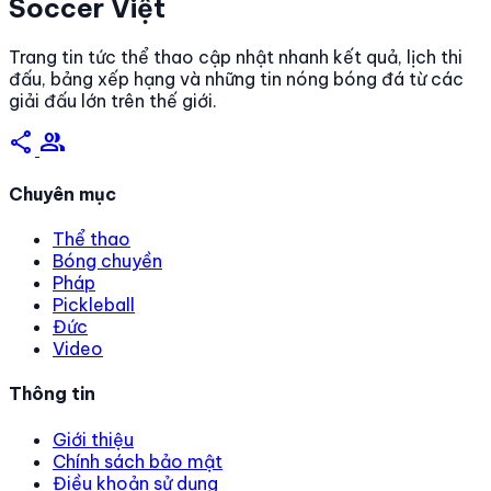
Soccer Việt
Trang tin tức thể thao cập nhật nhanh kết quả, lịch thi
đấu, bảng xếp hạng và những tin nóng bóng đá từ các
giải đấu lớn trên thế giới.
share
group
Chuyên mục
Thể thao
Bóng chuyền
Pháp
Pickleball
Đức
Video
Thông tin
Giới thiệu
Chính sách bảo mật
Điều khoản sử dụng