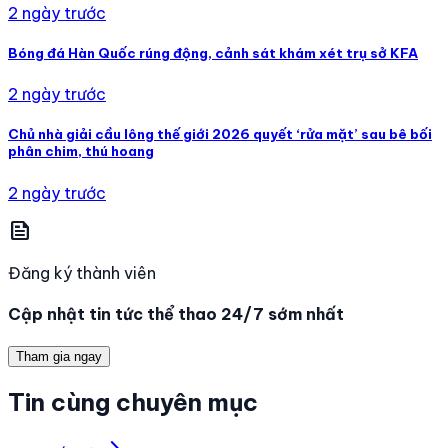
2 ngày trước
Bóng đá Hàn Quốc rúng động, cảnh sát khám xét trụ sở KFA
2 ngày trước
Chủ nhà giải cầu lông thế giới 2026 quyết ‘rửa mặt’ sau bê bối
phân chim, thú hoang
2 ngày trước
news
Đăng ký thành viên
Cập nhật tin tức thể thao 24/7 sớm nhất
Tham gia ngay
Tin cùng chuyên mục