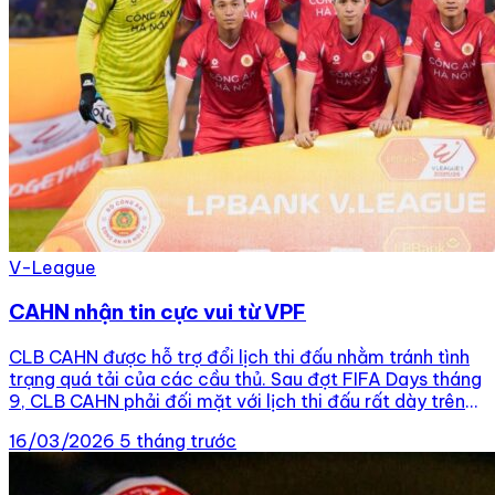
V-League
CAHN nhận tin cực vui từ VPF
CLB CAHN được hỗ trợ đổi lịch thi đấu nhằm tránh tình
trạng quá tải của các cầu thủ. Sau đợt FIFA Days tháng
9, CLB CAHN phải đối mặt với lịch thi đấu rất dày trên
mọi mặt trận, đội bóng ngành Công an phải ra sân đến
16/03/2026
5 tháng trước
5 lần trong vỏn vẹn 15 […]