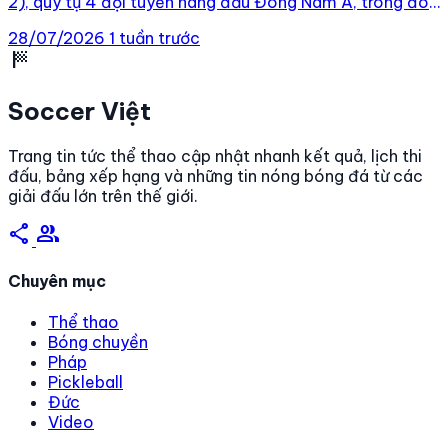
2), quy tụ 4 đội tuyển hàng đầu Đông Nam Á, trong đó
có sự góp mặt của tuyển bóng chuyền nữ Việt Nam. Nội
28/07/2026
1 tuần trước
dung chính Lịch thi đấu SEA V.Cup […]
sports_score
Soccer Việt
Trang tin tức thể thao cập nhật nhanh kết quả, lịch thi
đấu, bảng xếp hạng và những tin nóng bóng đá từ các
giải đấu lớn trên thế giới.
share
group
Chuyên mục
Thể thao
Bóng chuyền
Pháp
Pickleball
Đức
Video