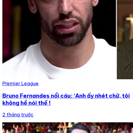
Premier League
Bruno Fernandes nổi cáu: ‘Anh ấy nhét chữ, tôi
không hề nói thế !
2 tháng trước