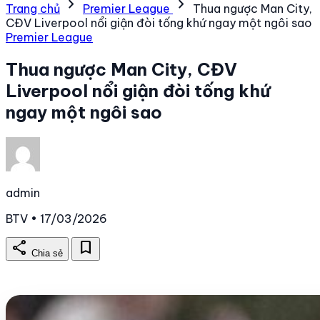
chevron_right
chevron_right
Trang chủ
Premier League
Thua ngược Man City,
CĐV Liverpool nổi giận đòi tống khứ ngay một ngôi sao
Premier League
Thua ngược Man City, CĐV
Liverpool nổi giận đòi tống khứ
ngay một ngôi sao
admin
BTV • 17/03/2026
share
bookmark
Chia sẻ