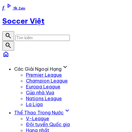
play_arrow
f
tk
Zalo
Soccer Việt
search
search
home
expand_more
Các Giải Ngoại Hạng
Premier League
Champion League
Europa League
Cúp nhà Vua
Nations League
La Liga
expand_more
Thể Thao Trong Nước
V-League
Đội tuyển Quốc gia
Hạng nhất