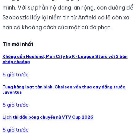
mình. Với sự phẫn nộ đang lan rộng, con đường để
Szoboszlai lấy lại niềm tin từ Anfield có lẽ còn xa
hơn cả khoảng cách của một cú đá phạt.
Tin mới nhất
Không cần Haaland, Man City hạ K-League Stars với 3 bàn
chớp nhoáng
5 giờ trước
Tung hàng loạt tân binh, Chelsea vẫn thua cay đắng trước
Juventus
5 giờ trước
Lịch thi đấu bóng chuyền nữ VTV Cup 2026
5 giờ trước