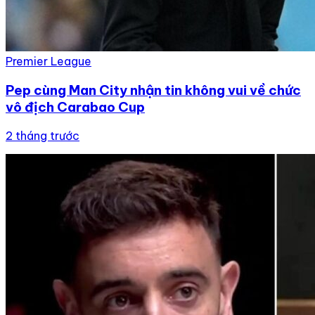
Premier League
Pep cùng Man City nhận tin không vui về chức
vô địch Carabao Cup
2 tháng trước