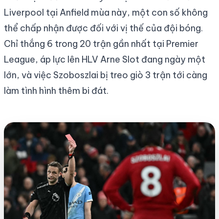
Liverpool tại Anfield mùa này, một con số không
thể chấp nhận được đối với vị thế của đội bóng.
Chỉ thắng 6 trong 20 trận gần nhất tại Premier
League, áp lực lên HLV Arne Slot đang ngày một
lớn, và việc Szoboszlai bị treo giò 3 trận tới càng
làm tình hình thêm bi đát.