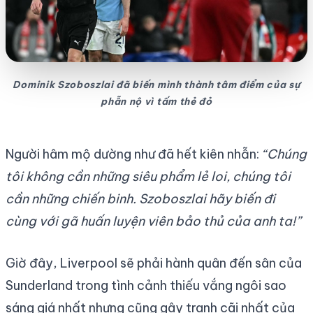
Dominik Szoboszlai đã biến mình thành tâm điểm của sự
phẫn nộ vì tấm thẻ đỏ
Người hâm mộ dường như đã hết kiên nhẫn:
“Chúng
tôi không cần những siêu phẩm lẻ loi, chúng tôi
cần những chiến binh. Szoboszlai hãy biến đi
cùng với gã huấn luyện viên bảo thủ của anh ta!”
Giờ đây, Liverpool sẽ phải hành quân đến sân của
Sunderland trong tình cảnh thiếu vắng ngôi sao
sáng giá nhất nhưng cũng gây tranh cãi nhất của