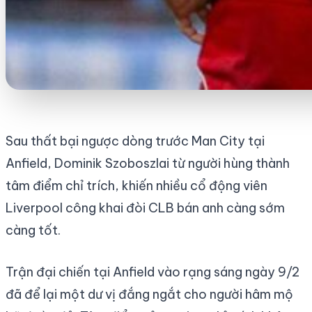
Sau thất bại ngược dòng trước Man City tại
Anfield, Dominik Szoboszlai từ người hùng thành
tâm điểm chỉ trích, khiến nhiều cổ động viên
Liverpool công khai đòi CLB bán anh càng sớm
càng tốt.
Trận đại chiến tại Anfield vào rạng sáng ngày 9/2
đã để lại một dư vị đắng ngắt cho người hâm mộ