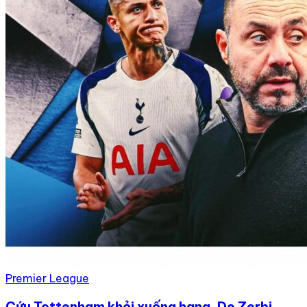
Premier League
Cứu Tottenham khỏi xuống hạng, De Zerbi