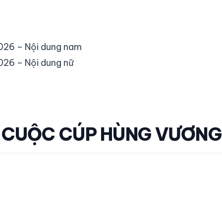
026 – Nội dung nam
26 – Nội dung nữ
CUỘC CÚP HÙNG VƯƠNG 