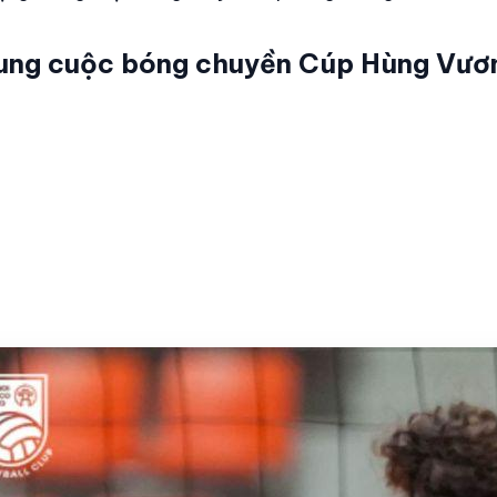
chung cuộc bóng chuyền Cúp Hùng Vư