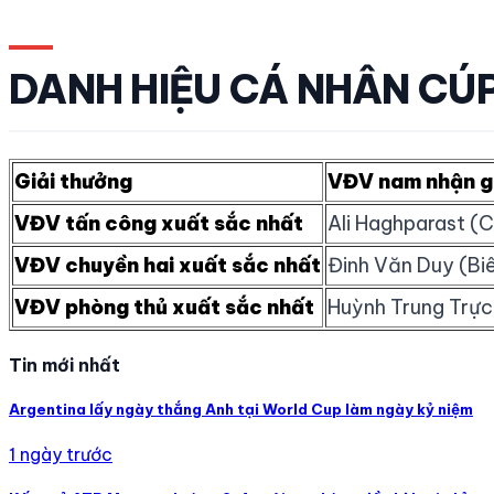
DANH HIỆU CÁ NHÂN CÚ
Giải thưởng
VĐV nam nhận g
VĐV tấn công xuất sắc nhất
Ali Haghparast 
VĐV chuyền hai xuất sắc nhất
Đinh Văn Duy (Bi
VĐV phòng thủ xuất sắc nhất
Huỳnh Trung Trự
Tin mới nhất
Argentina lấy ngày thắng Anh tại World Cup làm ngày kỷ niệm
1 ngày trước