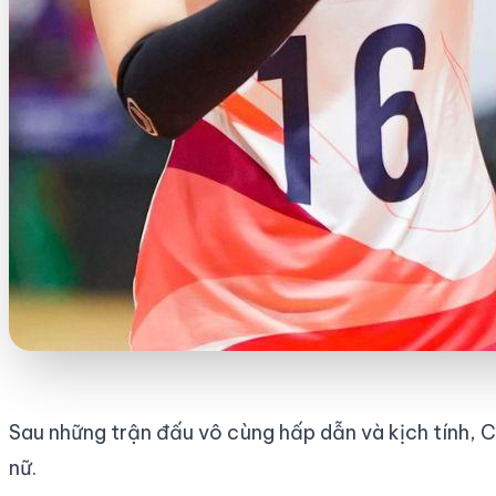
Sau những trận đấu vô cùng hấp dẫn và kịch tính, 
nữ.