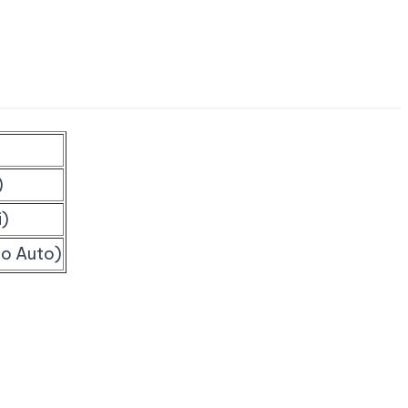
)
i)
co Auto)