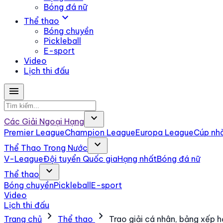
Bóng đá nữ
expand_more
Thể thao
Bóng chuyền
Pickleball
E-sport
Video
Lịch thi đấu
menu
expand_more
Các Giải Ngoại Hạng
Premier League
Champion League
Europa League
Cúp nh
expand_more
Thể Thao Trong Nước
V-League
Đội tuyển Quốc gia
Hạng nhất
Bóng đá nữ
expand_more
Thể thao
Bóng chuyền
Pickleball
E-sport
Video
Lịch thi đấu
chevron_right
chevron_right
Trang chủ
Thể thao
Trao giải cá nhân, bảng xếp