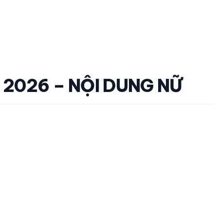
2026 – NỘI DUNG NỮ