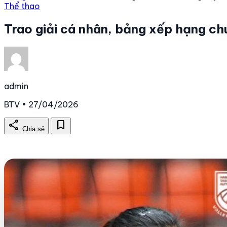
Thể thao
Trao giải cá nhân, bảng xếp hạng 
admin
BTV • 27/04/2026
share
bookmark
Chia sẻ