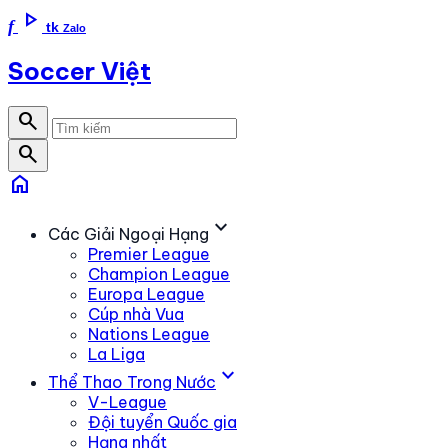
play_arrow
f
tk
Zalo
Soccer Việt
search
search
home
expand_more
Các Giải Ngoại Hạng
Premier League
Champion League
Europa League
Cúp nhà Vua
Nations League
La Liga
expand_more
Thể Thao Trong Nước
V-League
Đội tuyển Quốc gia
Hạng nhất