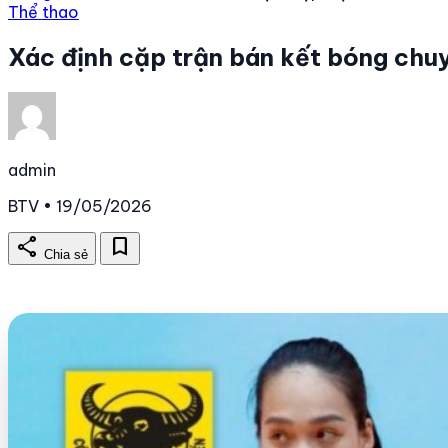
Thể thao
Xác định cặp trận bán kết bóng ch
admin
BTV • 19/05/2026
share
bookmark
Chia sẻ