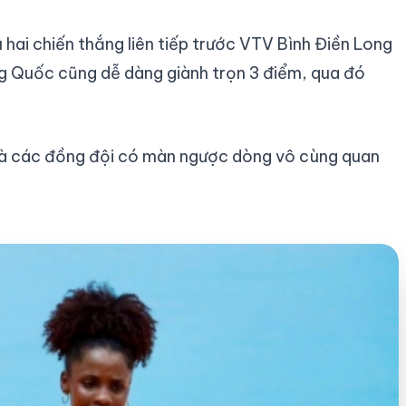
hai chiến thắng liên tiếp trước VTV Bình Điền Long
ng Quốc cũng dễ dàng giành trọn 3 điểm, qua đó
và các đồng đội có màn ngược dòng vô cùng quan