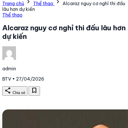
chevron_right
chevron_right
Trang chủ
Thể thao
Alcaraz nguy cơ nghỉ thi đấu
lâu hơn dự kiến
Thể thao
Alcaraz nguy cơ nghỉ thi đấu lâu hơn
dự kiến
admin
BTV • 27/04/2026
share
bookmark
Chia sẻ