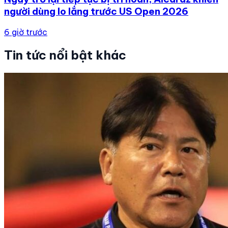
người dùng lo lắng trước US Open 2026
6 giờ trước
Tin tức nổi bật khác