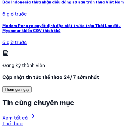
Báo Indonesia thừa nhận điều đáng sợ sau trận thua Việt Nam
6 giờ trước
Madam Pang ra quyết định đặc biệt trước trận Thái Lan đấu
Myanmar khiến CĐV thích thú
6 giờ trước
news
Đăng ký thành viên
Cập nhật tin tức thể thao 24/7 sớm nhất
Tham gia ngay
Tin cùng chuyên mục
arrow_forward
Xem tất cả
Thể thao