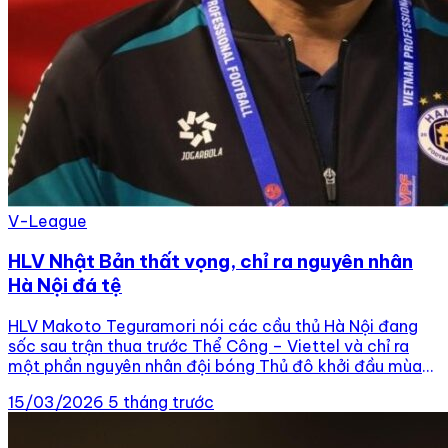
V-League
HLV Nhật Bản thất vọng, chỉ ra nguyên nhân
Hà Nội đá tệ
HLV Makoto Teguramori nói các cầu thủ Hà Nội đang
sốc sau trận thua trước Thể Công – Viettel và chỉ ra
một phần nguyên nhân đội bóng Thủ đô khởi đầu mùa
giải tệ. CLB Hà Nội vẫn chưa thể thoát ra khỏi thời gian
15/03/2026
5 tháng trước
u ám. Chạm trán Thể Công – Viettel ở […]