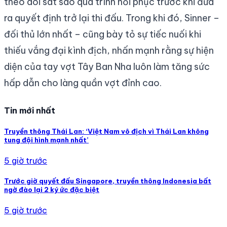
theo dõi sát sao quá trình hồi phục trước khi đưa
ra quyết định trở lại thi đấu. Trong khi đó, Sinner –
đối thủ lớn nhất – cũng bày tỏ sự tiếc nuối khi
thiếu vắng đại kình địch, nhấn mạnh rằng sự hiện
diện của tay vợt Tây Ban Nha luôn làm tăng sức
hấp dẫn cho làng quần vợt đỉnh cao.
Tin mới nhất
Truyền thông Thái Lan: ‘Việt Nam vô địch vì Thái Lan không
tung đội hình mạnh nhất’
5 giờ trước
Trước giờ quyết đấu Singapore, truyền thông Indonesia bất
ngờ đào lại 2 ký ức đặc biệt
5 giờ trước