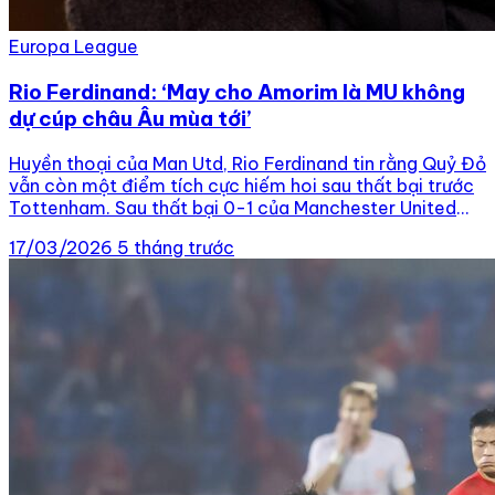
Europa League
Rio Ferdinand: ‘May cho Amorim là MU không
dự cúp châu Âu mùa tới’
Huyền thoại của Man Utd, Rio Ferdinand tin rằng Quỷ Đỏ
vẫn còn một điểm tích cực hiếm hoi sau thất bại trước
Tottenham. Sau thất bại 0-1 của Manchester United
trước Tottenham trong trận chung kết Europa League,
17/03/2026
5 tháng trước
hậu vệ huyền thoại của Quỷ Đỏ, Rio Ferdinand đã đưa ra
một quan điểm gây […]