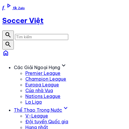
play_arrow
f
tk
Zalo
Soccer Việt
search
search
home
expand_more
Các Giải Ngoại Hạng
Premier League
Champion League
Europa League
Cúp nhà Vua
Nations League
La Liga
expand_more
Thể Thao Trong Nước
V-League
Đội tuyển Quốc gia
Hạng nhất