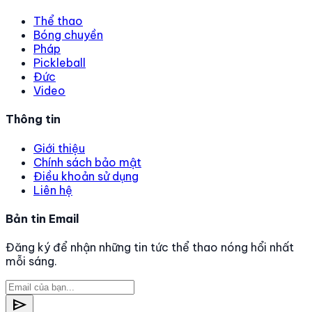
Thể thao
Bóng chuyền
Pháp
Pickleball
Đức
Video
Thông tin
Giới thiệu
Chính sách bảo mật
Điều khoản sử dụng
Liên hệ
Bản tin Email
Đăng ký để nhận những tin tức thể thao nóng hổi nhất
mỗi sáng.
send