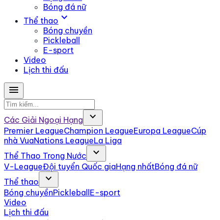
Bóng đá nữ
expand_more
Thể thao
Bóng chuyền
Pickleball
E-sport
Video
Lịch thi đấu
menu
expand_more
Các Giải Ngoại Hạng
Premier League
Champion League
Europa League
Cúp
nhà Vua
Nations League
La Liga
expand_more
Thể Thao Trong Nước
V-League
Đội tuyển Quốc gia
Hạng nhất
Bóng đá nữ
expand_more
Thể thao
Bóng chuyền
Pickleball
E-sport
Video
Lịch thi đấu