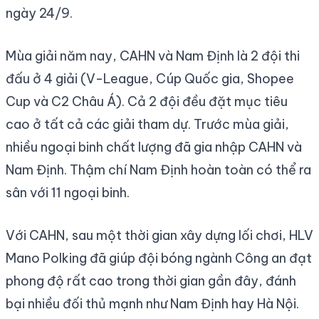
ngày 24/9.
Mùa giải năm nay, CAHN và Nam Định là 2 đội thi
đấu ở 4 giải (V-League, Cúp Quốc gia, Shopee
Cup và C2 Châu Á). Cả 2 đội đều đặt mục tiêu
cao ở tất cả các giải tham dự. Trước mùa giải,
nhiều ngoại binh chất lượng đã gia nhập CAHN và
Nam Định. Thậm chí Nam Định hoàn toàn có thể ra
sân với 11 ngoại binh.
Với CAHN, sau một thời gian xây dựng lối chơi, HLV
Mano Polking đã giúp đội bóng ngành Công an đạt
phong độ rất cao trong thời gian gần đây, đánh
bại nhiều đối thủ mạnh như Nam Định hay Hà Nội.