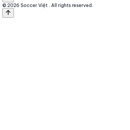
© 2026
Soccer Việt
. All rights reserved.
arrow_upward