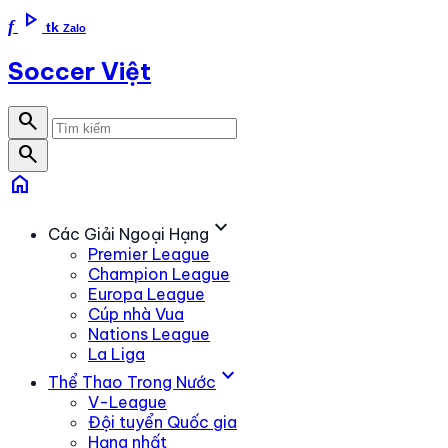
play_arrow
f
tk
Zalo
Soccer Việt
search
search
home
expand_more
Các Giải Ngoại Hạng
Premier League
Champion League
Europa League
Cúp nhà Vua
Nations League
La Liga
expand_more
Thể Thao Trong Nước
V-League
Đội tuyển Quốc gia
Hạng nhất