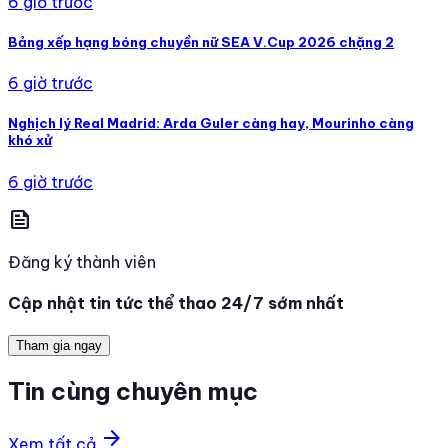
6 giờ trước
Bảng xếp hạng bóng chuyền nữ SEA V.Cup 2026 chặng 2
6 giờ trước
Nghịch lý Real Madrid: Arda Guler càng hay, Mourinho càng
khó xử
6 giờ trước
news
Đăng ký thành viên
Cập nhật tin tức thể thao 24/7 sớm nhất
Tham gia ngay
Tin cùng chuyên mục
arrow_forward
Xem tất cả