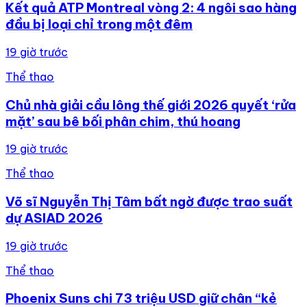
Kết quả ATP Montreal vòng 2: 4 ngôi sao hàng
đầu bị loại chỉ trong một đêm
19 giờ trước
Thể thao
Chủ nhà giải cầu lông thế giới 2026 quyết ‘rửa
mặt’ sau bê bối phân chim, thú hoang
19 giờ trước
Thể thao
Võ sĩ Nguyễn Thị Tâm bất ngờ được trao suất
dự ASIAD 2026
19 giờ trước
Thể thao
Phoenix Suns chi 73 triệu USD giữ chân “kẻ