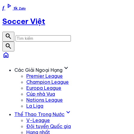
play_arrow
f
tk
Zalo
Soccer Việt
search
search
home
expand_more
Các Giải Ngoại Hạng
Premier League
Champion League
Europa League
Cúp nhà Vua
Nations League
La Liga
expand_more
Thể Thao Trong Nước
V-League
Đội tuyển Quốc gia
Hạng nhất