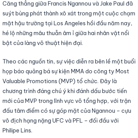
Căng thẳng giữa Francis Ngannou và Jake Paul đã
suýt bùng phát thành xô xát trong một cuộc chạm
mặt hậu trường tại Los Angeles hồi đầu năm nay,
hé lộ những mâu thuẫn âm ỉ giữa hai nhân vật nổi
bật của làng võ thuật hiện đại.
Theo các nguồn tin, sự việc diễn ra bên lề một buổi
họp báo quảng bá sự kiện MMA do công ty Most
Valuable Promotions (MVP) tổ chức. Đây là
chương trình đáng chú ý khi đánh dấu bước tiến
mới của MVP trong lĩnh vực võ tổng hợp, với trận
đấu tâm điểm có sự góp mặt của Ngannou – cựu
vô địch hạng nặng UFC và PFL – đối đầu với
Philipe Lins.