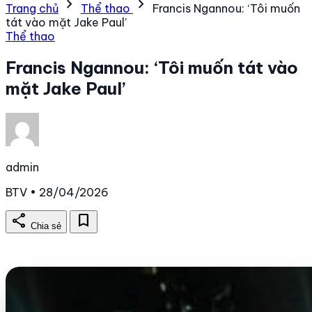
chevron_right
chevron_right
Trang chủ
Thể thao
Francis Ngannou: ‘Tôi muốn
tát vào mặt Jake Paul’
Thể thao
Francis Ngannou: ‘Tôi muốn tát vào
mặt Jake Paul’
admin
BTV • 28/04/2026
share
bookmark
Chia sẻ