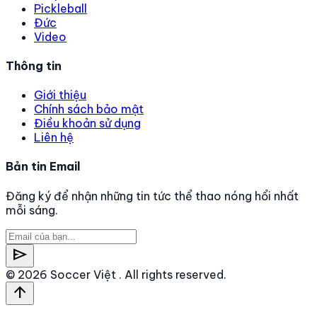
Pickleball
Đức
Video
Thông tin
Giới thiệu
Chính sách bảo mật
Điều khoản sử dụng
Liên hệ
Bản tin Email
Đăng ký để nhận những tin tức thể thao nóng hổi nhất
mỗi sáng.
send
© 2026
Soccer Việt
. All rights reserved.
arrow_upward