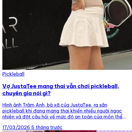
Pickleball
Vợ JustaTee mang thai vẫn chơi pickleball,
chuyên gia nói gì?
Hình ảnh Trâm Anh, bà xã của JustaTee, ra sân
pickleball khi đang mang thai khiến nhiều người ngạc
nhiên và đặt câu hỏi về mức độ an toàn của môn thể
thao này trong thai kỳ. Sau khi công bố mang thai con
17/03/2026
5 tháng trước
thứ ba vào dịp đầu năm, Trâm Anh, bà xã của […]