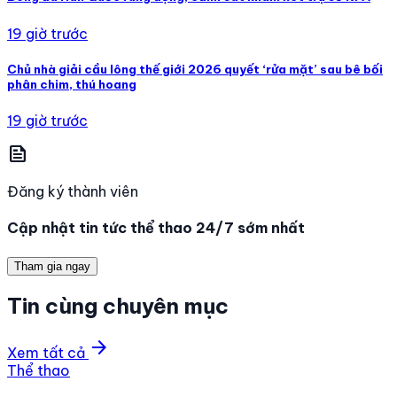
19 giờ trước
Chủ nhà giải cầu lông thế giới 2026 quyết ‘rửa mặt’ sau bê bối
phân chim, thú hoang
19 giờ trước
news
Đăng ký thành viên
Cập nhật tin tức thể thao 24/7 sớm nhất
Tham gia ngay
Tin cùng chuyên mục
arrow_forward
Xem tất cả
Thể thao