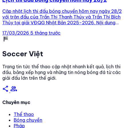
Cập nhật lịch thi đấu bóng chuyền hôm nay ngày 28/2
với trận đấu của Trần Thị Thanh Thúy và Trần Thị Bích
Thủy tại giải VĐQG Nhật Bản 2025-2026. Nội dung
chính Lịch thi đấu giải VĐQG Nhật Bản Lịch thi đấu giải
17/03/2026
5 tháng trước
VĐQG nữ Nhật Bản Lịch thi đấu giải VĐQG nữ Thổ […]
sports_score
Soccer Việt
Trang tin tức thể thao cập nhật nhanh kết quả, lịch thi
đấu, bảng xếp hạng và những tin nóng bóng đá từ các
giải đấu lớn trên thế giới.
share
group
Chuyên mục
Thể thao
Bóng chuyền
Pháp