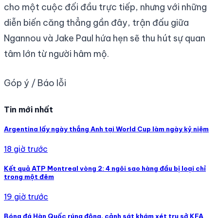
cho một cuộc đối đầu trực tiếp, nhưng với những
diễn biến căng thẳng gần đây, trận đấu giữa
Ngannou và Jake Paul hứa hẹn sẽ thu hút sự quan
tâm lớn từ người hâm mộ.
Góp ý / Báo lỗi
Tin mới nhất
Argentina lấy ngày thắng Anh tại World Cup làm ngày kỷ niệm
18 giờ trước
Kết quả ATP Montreal vòng 2: 4 ngôi sao hàng đầu bị loại chỉ
trong một đêm
19 giờ trước
Bóng đá Hàn Quốc rúng động, cảnh sát khám xét trụ sở KFA