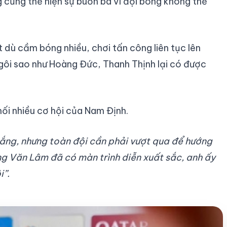
 cũng thể hiện sự buồn bã vì đội bóng không thể
 dù cầm bóng nhiều, chơi tấn công liên tục lên
ngôi sao như Hoàng Đức, Thanh Thịnh lại có được
ối nhiều cơ hội của Nam Định.
thắng, nhưng toàn đội cần phải vượt qua để hướng
ặng Văn Lâm đã có màn trình diễn xuất sắc, anh ấy
i”.