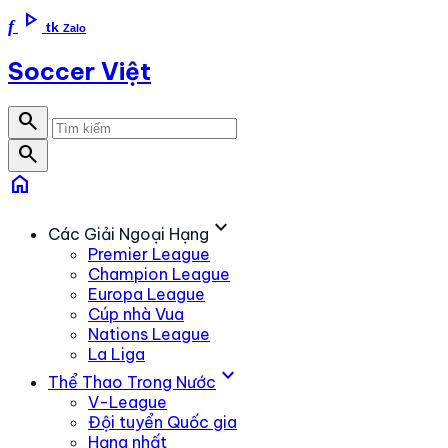
play_arrow
f
tk
Zalo
Soccer Việt
search
search
home
expand_more
Các Giải Ngoại Hạng
Premier League
Champion League
Europa League
Cúp nhà Vua
Nations League
La Liga
expand_more
Thể Thao Trong Nước
V-League
Đội tuyển Quốc gia
Hạng nhất