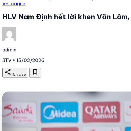
V-League
HLV Nam Định hết lời khen Văn Lâm, 
admin
BTV • 15/03/2026
share
bookmark
Chia sẻ