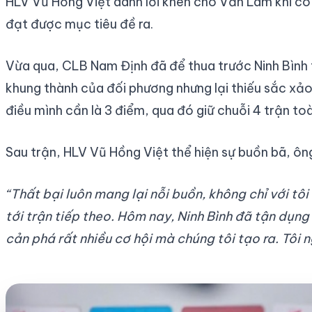
HLV Vũ Hồng Việt dành lời khen cho Văn Lâm khi có 
đạt được mục tiêu đề ra.
Vừa qua, CLB Nam Định đã để thua trước Ninh Bình t
khung thành của đối phương nhưng lại thiếu sắc xảo
điều mình cần là 3 điểm, qua đó giữ chuỗi 4 trận to
Sau trận, HLV Vũ Hồng Việt thể hiện sự buồn bã, ô
“Thất bại luôn mang lại nỗi buồn, không chỉ với t
tới trận tiếp theo. Hôm nay, Ninh Bình đã tận dụn
cản phá rất nhiều cơ hội mà chúng tôi tạo ra. Tôi 