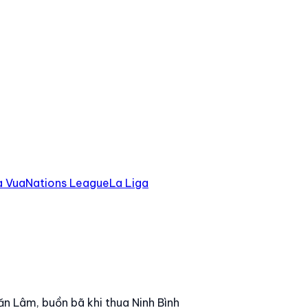
à Vua
Nations League
La Liga
ăn Lâm, buồn bã khi thua Ninh Bình