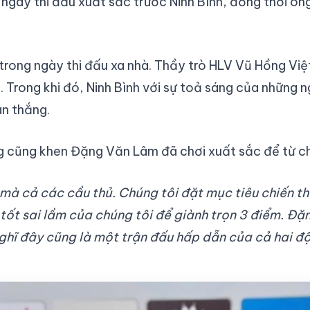
ngày thi đấu xuất sắc trước Ninh Bình, đồng thời ông
rong ngày thi đấu xa nhà. Thầy trò HLV Vũ Hồng Việt
. Trong khi đó, Ninh Bình với sự toả sáng của những 
àn thắng.
ng cũng khen Đặng Văn Lâm đã chơi xuất sắc để từ ch
ôi mà cả các cầu thủ. Chúng tôi đặt mục tiêu chiến 
g tốt sai lầm của chúng tôi để giành trọn 3 điểm. Đ
nghĩ đây cũng là một trận đấu hấp dẫn của cả hai độ