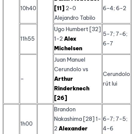
10h40
[11]
2-0
6-4; 6-2
Alejandro Tabilo
Ugo Humbert [32]
5-7; 7-6;
11h55
1-2
Alex
6-7
Michelsen
Juan Manuel
Cerundolo vs
Cerundolo
–
Arthur
rút lui
Rinderknech
[26]
Brandon
Nakashima [28] 1-
6-7; 7-5;
1h00
2
Alexander
4-6