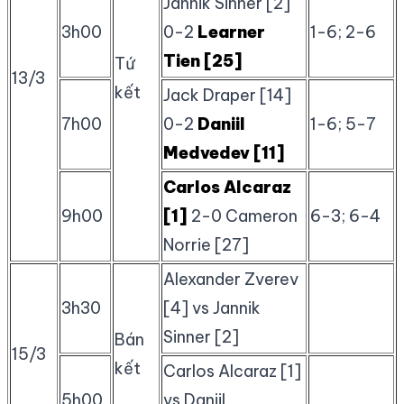
Jannik Sinner [2]
3h00
0-2
Learner
1-6; 2-6
Tien [25]
Tứ
13/3
kết
Jack Draper [14]
7h00
0-2
Daniil
1-6; 5-7
Medvedev [11]
Carlos Alcaraz
9h00
[1]
2-0 Cameron
6-3; 6-4
Norrie [27]
Alexander Zverev
3h30
[4] vs Jannik
Sinner [2]
Bán
15/3
kết
Carlos Alcaraz [1]
5h00
vs Daniil