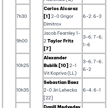
Carlos Alcaraz
7h30
[1]
2-0 Grigor
6-2; 6-3
Dimitrov
Jacob Fearnley 1-
3-6; 7-6;
9h00
2
Taylor Fritz
1-6
[7]
Alexander
3-6; 7-6;
10h25
Bublik [10]
2-1
6-2
Vit Kopriva (LL)
Sebastian Baez
10h35
2-0 Jiri Lehecka
6-4; 6-1
[22]
Daniil Medvedev