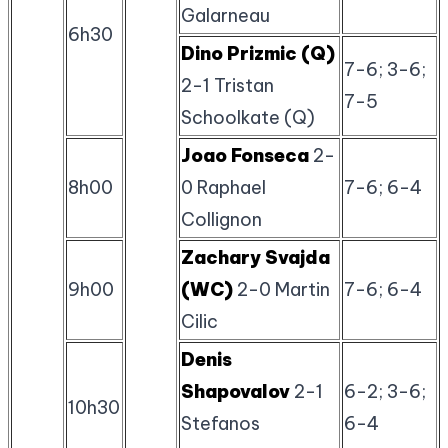
Galarneau
6h30
Dino Prizmic (Q)
7-6; 3-6;
2-1 Tristan
7-5
Schoolkate (Q)
Joao Fonseca
2-
8h00
0 Raphael
7-6; 6-4
Collignon
Zachary Svajda
9h00
(WC)
2-0 Martin
7-6; 6-4
Cilic
Denis
Shapovalov
2-1
6-2; 3-6;
10h30
Stefanos
6-4