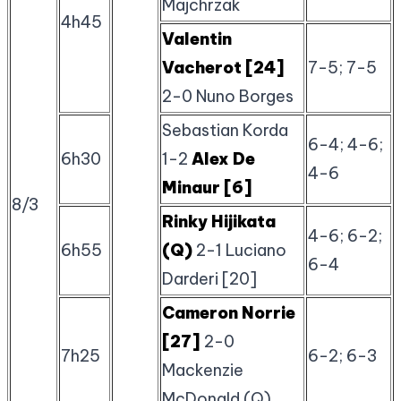
Majchrzak
4h45
Valentin
Vacherot [24]
7-5; 7-5
2-0 Nuno Borges
Sebastian Korda
6-4; 4-6;
6h30
1-2
Alex De
4-6
Minaur [6]
8/3
Rinky Hijikata
4-6; 6-2;
6h55
(Q)
2-1 Luciano
6-4
Darderi [20]
Cameron Norrie
[27]
2-0
7h25
6-2; 6-3
Mackenzie
McDonald (Q)