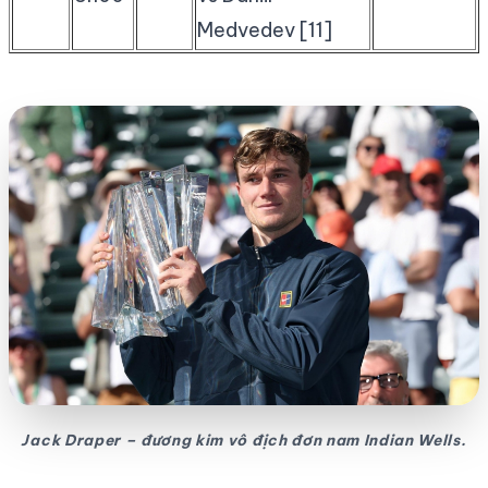
Medvedev [11]
Jack Draper – đương kim vô địch đơn nam Indian Wells.