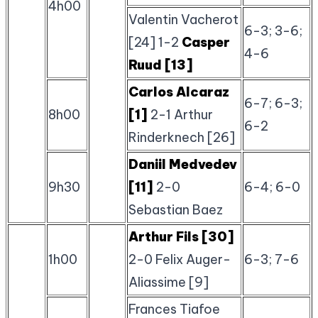
4h00
Valentin Vacherot
6-3; 3-6;
[24] 1-2
Casper
4-6
Ruud [13]
Carlos Alcaraz
6-7; 6-3;
8h00
[1]
2-1 Arthur
6-2
Rinderknech [26]
Daniil Medvedev
9h30
[11]
2-0
6-4; 6-0
Sebastian Baez
Arthur Fils [30]
1h00
2-0 Felix Auger-
6-3; 7-6
Aliassime [9]
Frances Tiafoe