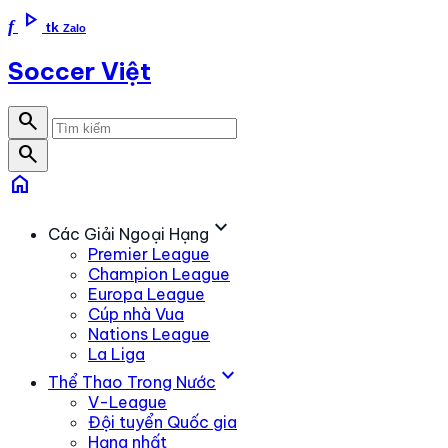
play_arrow
f
tk
Zalo
Soccer Việt
search
search
home
expand_more
Các Giải Ngoại Hạng
Premier League
Champion League
Europa League
Cúp nhà Vua
Nations League
La Liga
expand_more
Thể Thao Trong Nước
V-League
Đội tuyển Quốc gia
Hạng nhất