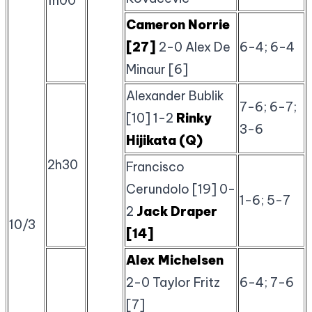
1h00
Cameron Norrie
[27]
2-0 Alex De
6-4; 6-4
Minaur [6]
Alexander Bublik
7-6; 6-7;
[10] 1-2
Rinky
3-6
Hijikata (Q)
2h30
Francisco
Cerundolo [19] 0-
1-6; 5-7
2
Jack Draper
10/3
[14]
Alex Michelsen
2-0 Taylor Fritz
6-4; 7-6
[7]