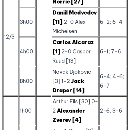
Norrie [27]
Daniil Medvedev
3h00
[11]
2-0 Alex
6-2; 6-4
Michelsen
12/3
Carlos Alcaraz
4h00
[1]
2-0 Casper
6-1; 7-6
Ruud [13]
Novak Djokovic
6-4; 4-6;
8h00
[3] 1-2
Jack
6-7
Draper [14]
Arthur Fils [30] 0-
1h00
2
Alexander
2-6; 3-6
Zverev [4]