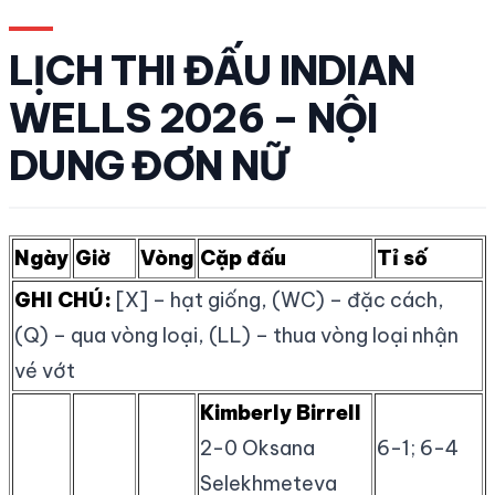
LỊCH THI ĐẤU INDIAN
WELLS 2026 – NỘI
DUNG ĐƠN NỮ
Ngày
Giờ
Vòng
Cặp đấu
Tỉ số
GHI CHÚ:
[X] – hạt giống, (WC) – đặc cách,
(Q) – qua vòng loại, (LL) – thua vòng loại nhận
vé vớt
Kimberly Birrell
2-0 Oksana
6-1; 6-4
Selekhmeteva